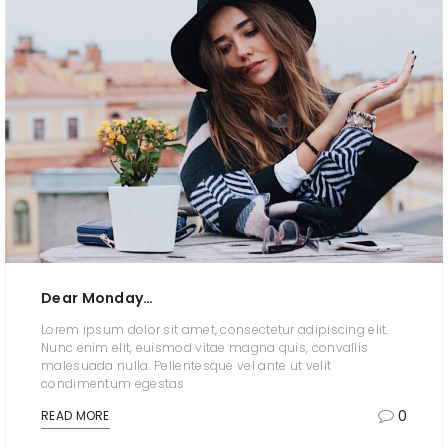
Dear Monday…
Lorem ipsum dolor sit amet, consectetur adipiscing elit.
Nunc enim elit, euismod vitae magna quis, convallis
malesuada nulla. Pellentesque vel ante ut velit
condimentum egestas
0
READ MORE