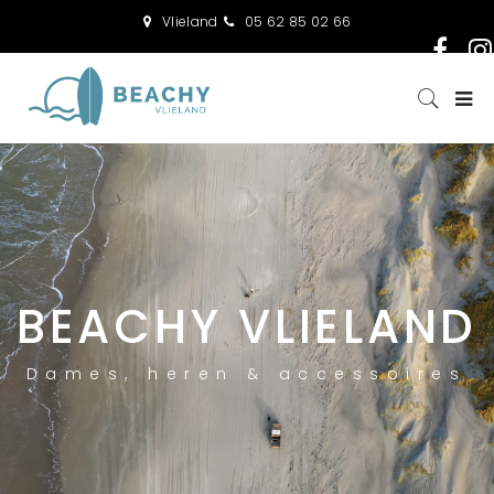
Vlieland
05 62 85 02 66
BEACHY VLIELAND
Dames, heren & accessoires