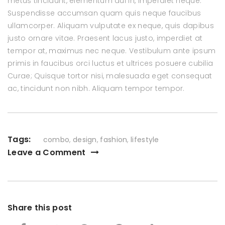
metus tincidunt, elementum dui in, imperdiet neque.
Suspendisse accumsan quam quis neque faucibus
ullamcorper. Aliquam vulputate ex neque, quis dapibus
justo ornare vitae. Praesent lacus justo, imperdiet at
tempor at, maximus nec neque. Vestibulum ante ipsum
primis in faucibus orci luctus et ultrices posuere cubilia
Curae; Quisque tortor nisi, malesuada eget consequat
ac, tincidunt non nibh. Aliquam tempor tempor.
Tags:
combo
,
design
,
fashion
,
lifestyle
Leave a Comment
Share this post