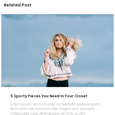
Related Post
5 Sporty Pieces You Need In Your Closet
Lorem ipsum dolor sit amet, consectetur adipiscing elit.
Nunc enim elit, euismod vitae magna quis, convallis
malesuada nulla. Pellentesque vel ante ut velit