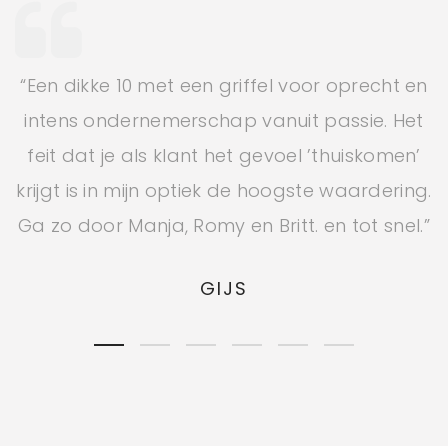
“Altijd een originele outfit of kadootje te
vinden”
IRMA