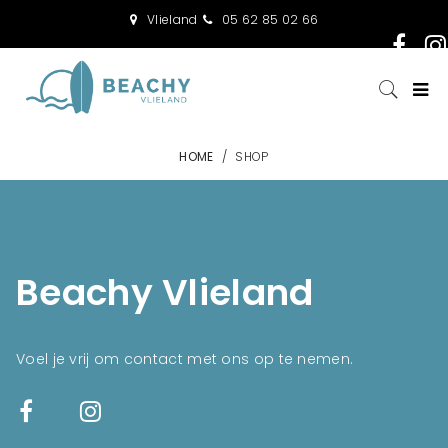
Vlieland
05 62 85 02 66
HOME
/
SHOP
Beachy Vlieland
Voel je vrij om contact met ons op te nemen.