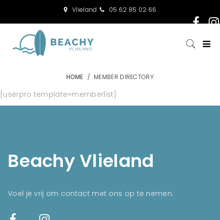
Vlieland
05 62 85 02 66
HOME
/
MEMBER DIRECTORY
[userpro template=memberlist]
Beachy Vlieland
Voel je vrij om contact met ons op te nemen.