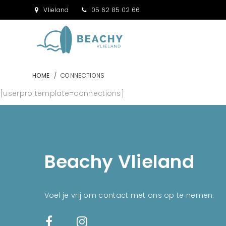
Vlieland
05 62 85 02 66
HOME
/
CONNECTIONS
[userpro template=connections]
Beachy Vlieland
Voel je vrij om contact met ons op te nemen.