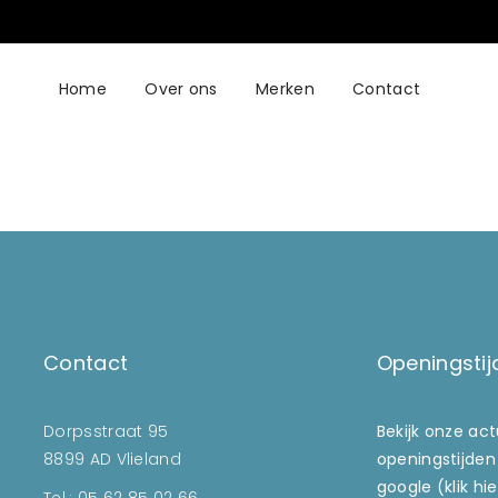
Home
Over ons
Merken
Contact
Contact
Openingstij
Dorpsstraat 95
Bekijk onze ac
8899 AD Vlieland
openingstijden
google (klik hie
Tel.: 05 62 85 02 66