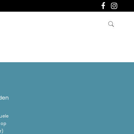
den
tuele
 op
r)